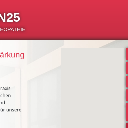
N25
TEOPATHIE
tärkung
raxis
ichen
und
für unsere