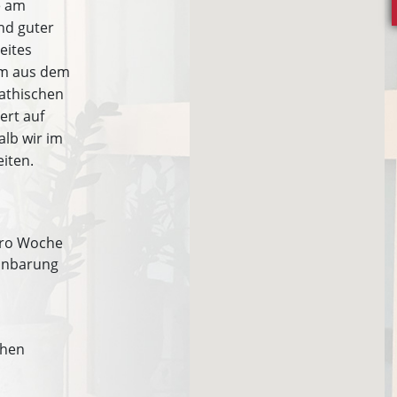
e am
nd guter
eites
em aus dem
athischen
ert auf
lb wir im
iten.
pro Woche
einbarung
chen