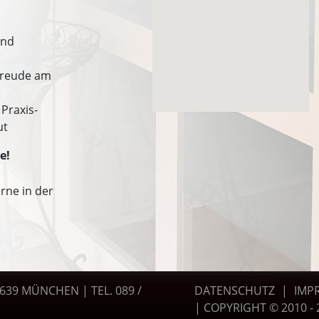
und
Freude am
 Praxis-
ut
e!
rne in der
80639 MÜNCHEN
|
TEL. 089 /
DATENSCHUTZ
|
IMP
| COPYRIGHT © 2010 - 